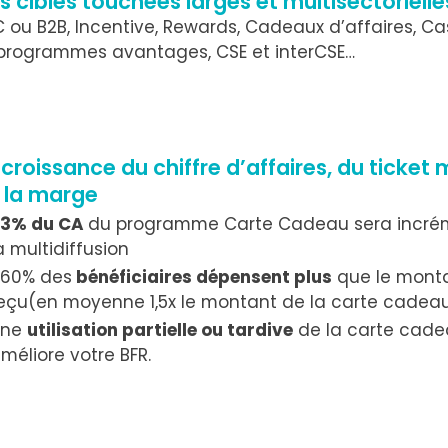
s cibles touchées larges et multisectorielle
 ou B2B, Incentive, Rewards, Cadeaux d’affaires, C
 programmes avantages, CSE et interCSE…
 croissance du chiffre d’affaires, du ticket
 la marge
33% du CA
du programme Carte Cadeau sera incrém
a multidiffusion
60% des
bénéficiaires dépensent plus
que le monta
eçu(en moyenne 1,5x le montant de la carte cadea
Une
utilisation partielle ou tardive
de la carte cad
méliore votre BFR.