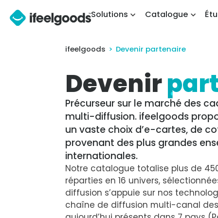
Solutions
Catalogue
Ét
ifeelgoods
Devenir partenaire
Devenir
par
Précurseur sur le marché des cad
multi-diffusion. ifeelgoods pro
un vaste choix d’e-cartes, de c
provenant des plus grandes ense
internationales.
Notre catalogue totalise plus de 45
réparties en 16 univers, sélectionnées
diffusion s’appuie sur nos technolog
chaîne de diffusion multi-canal de
aujourd’hui présents dans 7 pays (P