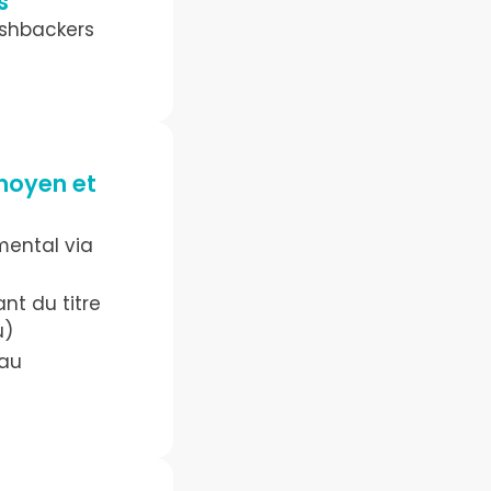
s
ashbackers
 moyen et
ental via
nt du titre
u)
eau