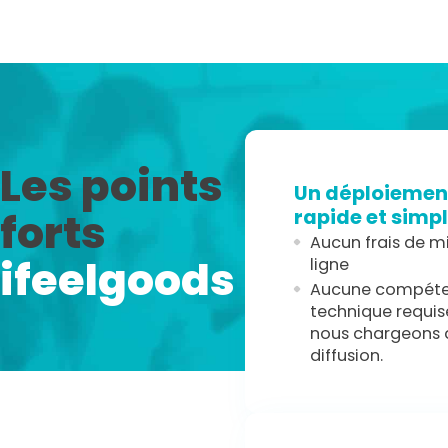
Les points
Un déploiemen
rapide et simp
forts
Aucun frais de m
ifeelgoods
ligne
Aucune compét
technique requis
nous chargeons 
diffusion.