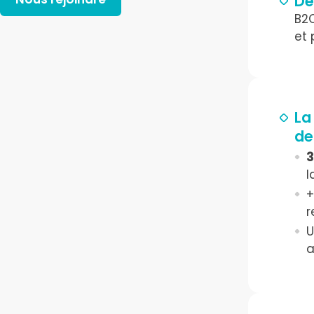
De
B2C
et
La
de
l
+
r
a