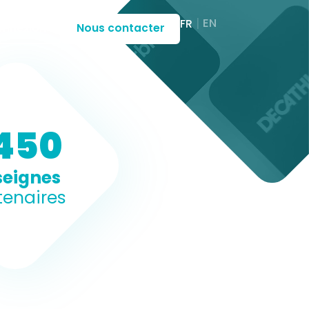
EN
FR
nnexion
Nous contacter
450
seignes
tenaires