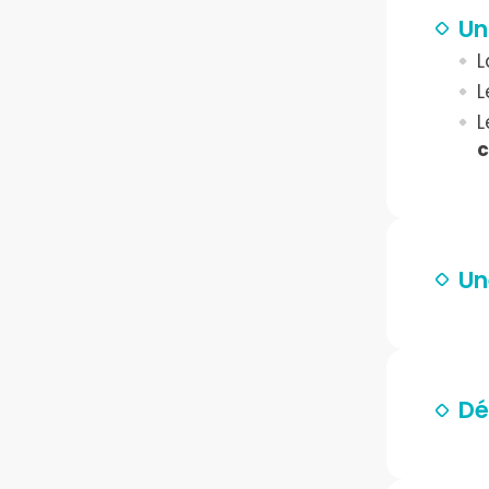
Un
L
L
L
c
Un
Dé