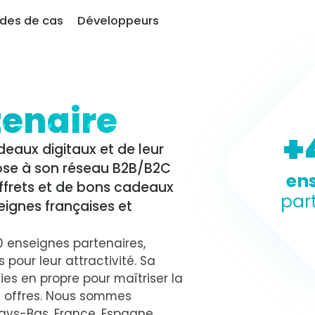
udes de cas
Développeurs
Co
tenaire
+
eaux digitaux et de leur
pose à son réseau B2B/B2C
en
offrets et de bons cadeaux
par
ignes françaises et
0 enseignes partenaires,
 pour leur attractivité. Sa
ies en propre pour maîtriser la
s offres. Nous sommes
ays-Bas, France, Espagne,