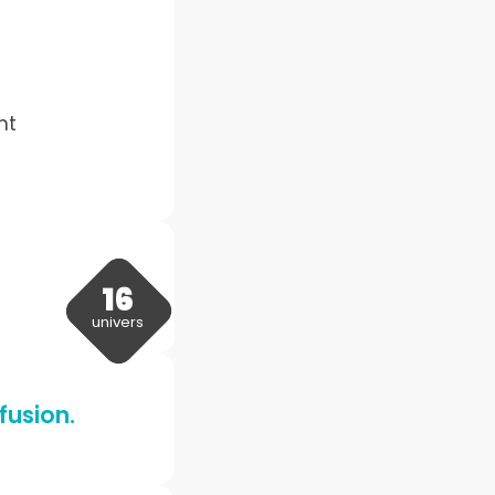
nt
16
univers
fusion.